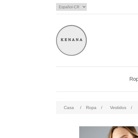
Ro
Casa
/
Ropa
/
Vestidos
/
products.specs.attributename
pro