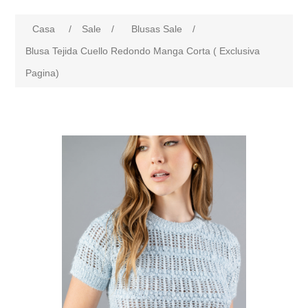
Casa
/
Sale
/
Blusas Sale
/
Blusa Tejida Cuello Redondo Manga Corta ( Exclusiva
Pagina)
products.specs.attributename
products.specs.attributeval