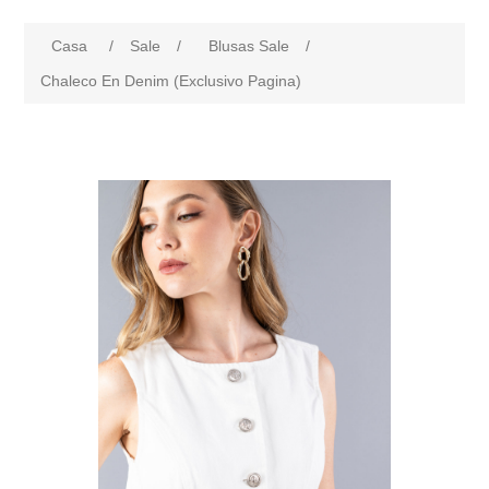
Casa
/
Sale
/
Blusas Sale
/
Chaleco En Denim (Exclusivo Pagina)
products.specs.attributename
products.specs.attributeval