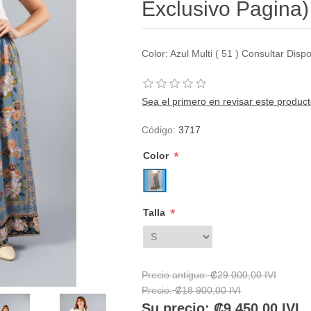
Exclusivo Pagina)
Color: Azul Multi ( 51 ) Consultar Dis
Sea el primero en revisar este produc
Código:
3717
*
Color
*
Talla
Precio antiguo:
₡29 000,00 IVI
Precio:
₡18 900,00 IVI
Su precio:
₡9 450,00 IVI