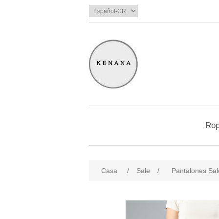
Ro
Casa
/
Sale
/
Pantalones Sal
products.specs.attributename
pro