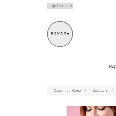
Ro
Casa
/
Ropa
/
Sweaters
/