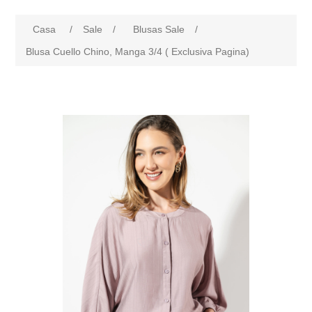
Casa
/
Sale
/
Blusas Sale
/
Blusa Cuello Chino, Manga 3/4 ( Exclusiva Pagina)
products.specs.attributename
products.specs.attributeval