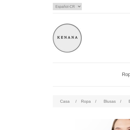
Ro
Casa
/
Ropa
/
Blusas
/