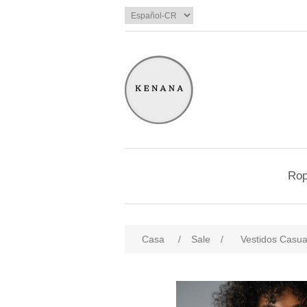
Ro
Casa
/
Sale
/
Vestidos Casua
products.specs.attributename
pro