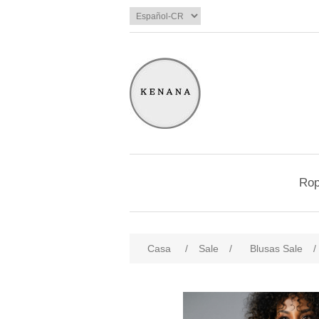
Ro
Casa
/
Sale
/
Blusas Sale
/
products.specs.attributename
pro