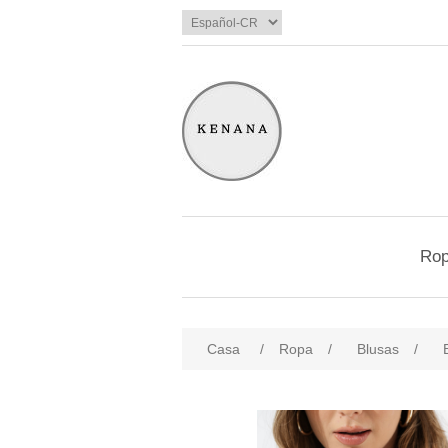
Ro
Casa
/
Ropa
/
Blusas
/