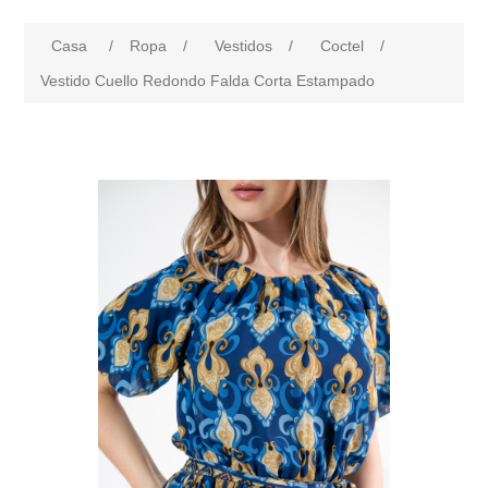
Casa
/
Ropa
/
Vestidos
/
Coctel
/
Vestido Cuello Redondo Falda Corta Estampado