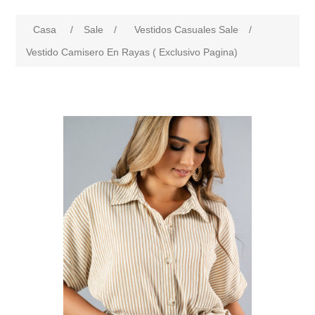
Casa
/
Sale
/
Vestidos Casuales Sale
/
Vestido Camisero En Rayas ( Exclusivo Pagina)
products.specs.attributename
products.specs.attributeval