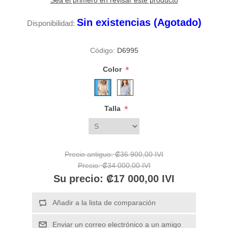
Sea el primero en revisar este producto
Sin existencias (Agotado)
Disponibilidad:
Código:
D6995
*
Color
*
Talla
Precio antiguo:
₡36 900,00 IVI
Precio:
₡34 000,00 IVI
Su precio:
₡17 000,00 IVI