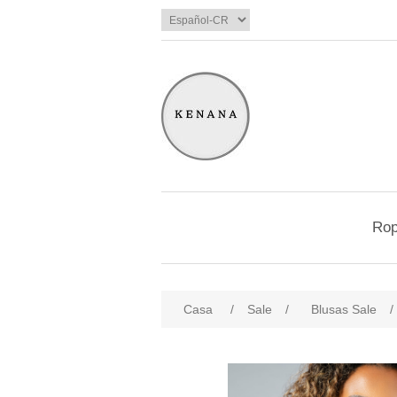
Ro
Casa
/
Sale
/
Blusas Sale
/
products.specs.attributename
pro