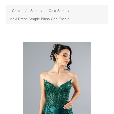
Casa
/
Sale
/
Gala Sale
/
Maxi Dress Straple Blusa Con Encaje