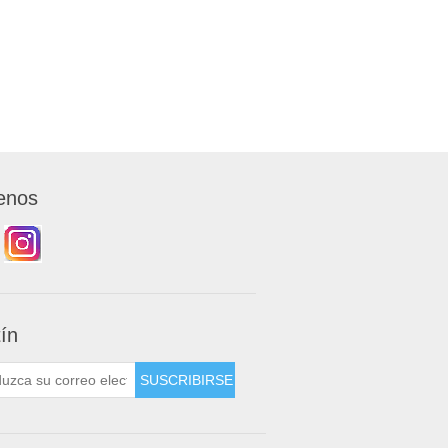
enos
tín