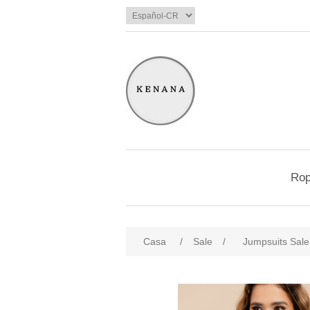
Ro
Casa
/
Sale
/
Jumpsuits Sale
products.specs.attributename
pro