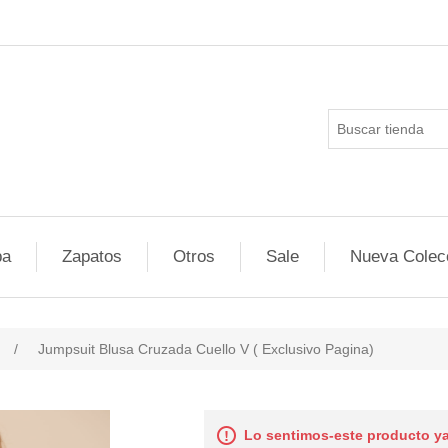
pa
Zapatos
Otros
Sale
Nueva Colec
/
Jumpsuit Blusa Cruzada Cuello V ( Exclusivo Pagina)
ducts.specs.attributevalue
Lo sentimos-este producto ya